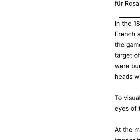
für Rosa
In the 1
French a
the game
target o
were bur
heads we
To visua
eyes of 
At the m