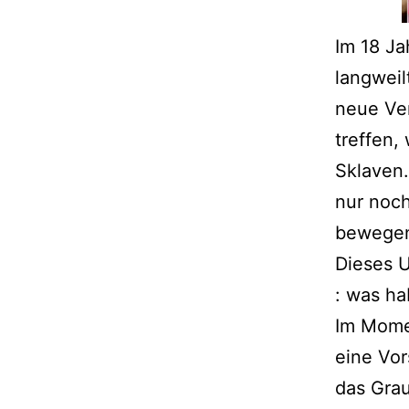
Im 18 Ja
langweil
neue Ver
treffen,
Sklaven.
nur noch
bewege
Dieses U
: was h
Im Momen
eine Vor
das Grau