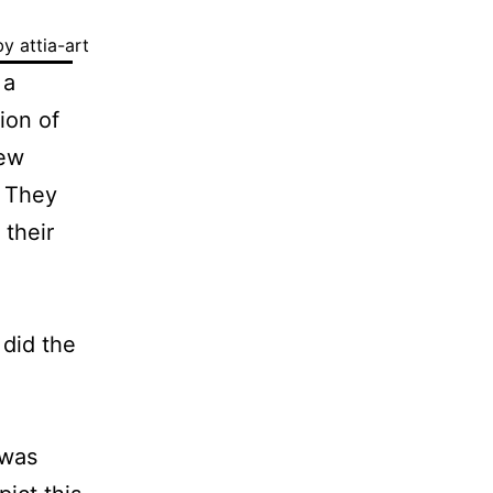
y attia-art
 a
ion of
new
. They
 their
 did the
 was