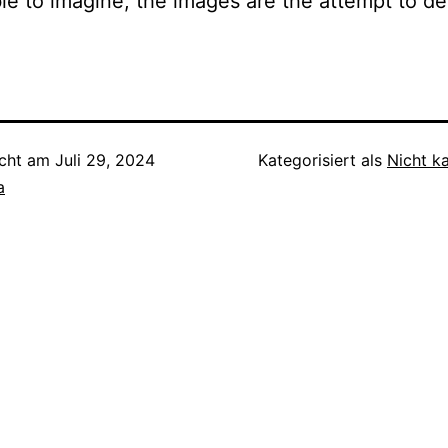
le to imagine, the images are the attempt to dep
icht am
Juli 29, 2024
Kategorisiert als
Nicht ka
a
tion