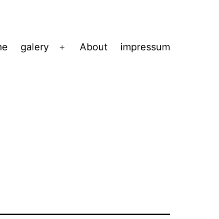
me
galery
About
impressum
Menü
öffnen