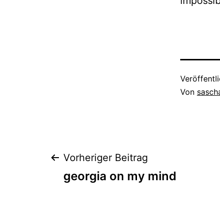
impossib
Veröffentl
Von
sasch
Beitragsnaviga
Vorheriger Beitrag
georgia on my mind