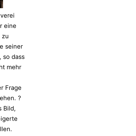
verei
r eine
g zu
e seiner
, so dass
cht mehr
er Frage
ehen. ?
 Bild,
eigerte
llen.